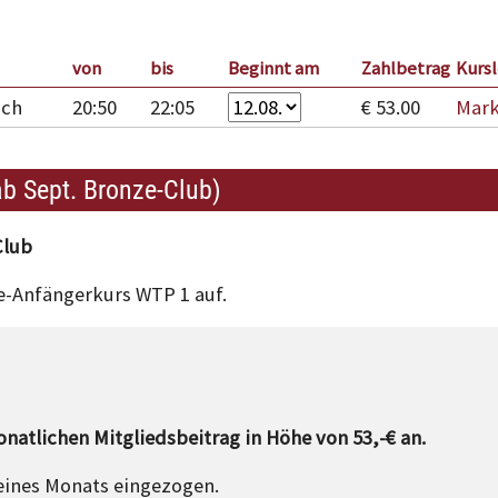
von
bis
Beginnt am
Zahlbetrag
Kursl
och
20:50
22:05
€ 53.00
Mar
ab Sept. Bronze-Club)
Club
le-Anfängerkurs WTP 1 auf.
natlichen Mitgliedsbeitrag in Höhe von 53,-€ an.
 eines Monats eingezogen.