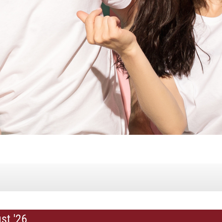
st '26