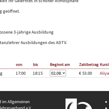
it Ihr Gelerntes in schöner Atmosphäre
g geöffnet.
ossene 3-jährige Ausbildung
tanzlehrer Ausbildungen des ADTV.
von
bis
Beginnt am
Zahlbetrag
Kursl
ag
17:00
18:15
€ 53.00
Aliya
ed im Allgemeinen
ehrerverband e.V.